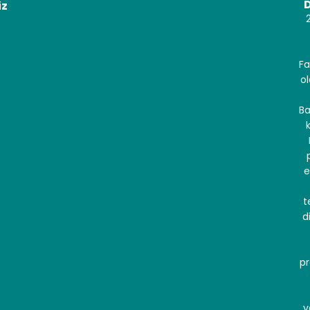
D
iz
Fa
ol
Ba
e
t
d
pr
y