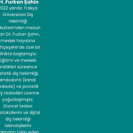
t. Furkan Şahin
2022 yılında Trakya
Üniversitesi Diş
Hekimliği
kültesi’nden mezun
an Dt. Furkan Şahin,
meslek hayatına
hçeşehir’de özel bir
klinikte başlamıştır.
Eğitimi ve mesleki
pratikleri süresince
stetik diş hekimliği,
endodonti (kanal
edavisi) ve protetik
iş tedavileri üzerine
yoğunlaşmıştır.
Güncel tedavi
otokollerini ve dijital
diş hekimliği
teknolojilerini
akından takip eden